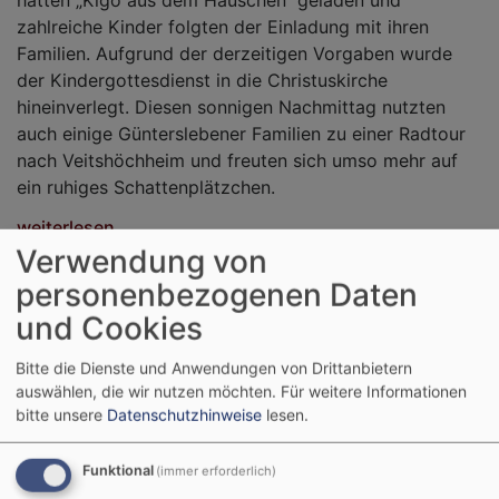
hatten „Kigo aus dem Häuschen“ geladen und
zahlreiche Kinder folgten der Einladung mit ihren
Familien. Aufgrund der derzeitigen Vorgaben wurde
der Kindergottesdienst in die Christuskirche
hineinverlegt. Diesen sonnigen Nachmittag nutzten
auch einige Günterslebener Familien zu einer Radtour
nach Veitshöchheim und freuten sich umso mehr auf
ein ruhiges Schattenplätzchen.
weiterlesen...
Verwendung von
personenbezogenen Daten
und Cookies
Bitte die Dienste und Anwendungen von Drittanbietern
auswählen, die wir nutzen möchten.
Für weitere Informationen
bitte unsere
Datenschutzhinweise
lesen.
Funktional
(immer erforderlich)