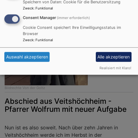
Speichern von Daten: Cookie für die Benutzersitzung
Zweck
:
Funktional
Consent Manager
(immer erforderlich)
Cookie Consent speichert Ihre Einwilligungsstatus im
Browser
Zweck
:
Funktional
Auswahl akzeptieren
Alle akzeptieren
Realisiert mit Klaro!
Bildrechte
Von der Goltz
Abschied aus Veitshöchheim -
Pfarrer Wolfrum mit neuer Aufgabe
Nun ist es also soweit. Nach über zehn Jahren in
Veitshöchheim werde ich im Herbst in der