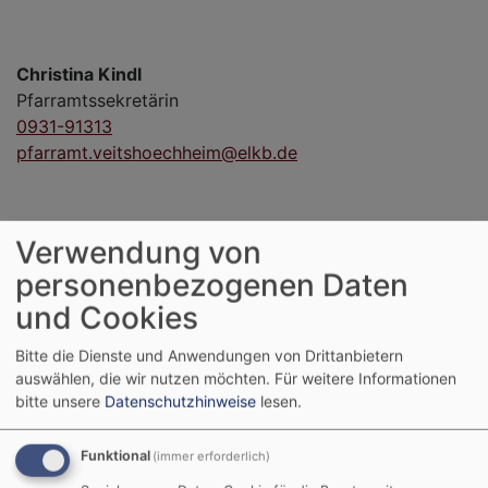
Christina Kindl
Pfarramtssekretärin
0931-91313
pfarramt.veitshoechheim@elkb.de
Verwendung von
personenbezogenen Daten
Mini Terminkalender
und Cookies
Bitte die Dienste und Anwendungen von Drittanbietern
August
2026
auswählen, die wir nutzen möchten.
Für weitere Informationen
bitte unsere
Datenschutzhinweise
lesen.
Mo
Di
Mi
Do
Fr
Sa
So
1
2
Funktional
(immer erforderlich)
3
4
5
6
7
8
9