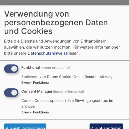
Verwendung von
August
2026
personenbezogenen Daten
Mo
Di
Mi
Do
Fr
Sa
So
und Cookies
1
2
Bitte die Dienste und Anwendungen von Drittanbietern
3
4
5
6
7
8
9
auswählen, die wir nutzen möchten.
Für weitere Informationen
10
11
12
13
14
15
16
bitte unsere
Datenschutzhinweise
lesen.
17
18
19
20
21
22
23
Funktional
(immer erforderlich)
24
25
26
27
28
29
30
Speichern von Daten: Cookie für die Benutzersitzung
31
Zweck
:
Funktional
Tageslosung
Consent Manager
(immer erforderlich)
Cookie Consent speichert Ihre Einwilligungsstatus im
Browser
Du bist der Gott, der mir hilft; täglich harre ich auf
Zweck
:
Funktional
dich.
Psalm 25,5
Auswahl akzeptieren
Alle akzeptieren