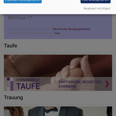
Bittet, so wird euch gegeben; suchet, so werdet ihr
Realisiert mit Klaro!
finden; klopfet an, so wird euch aufgetan.
Matthäus 7,7
© Evangelische Brüder-Unität –
Herrnhuter Brüdergemeine
Weitere Informationen finden Sie
hier
.
Taufe
Trauung