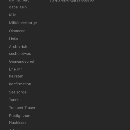
Mitmachen,
Barrierefreiheitserklärung
dabei sein
KiTa
Militärseelsorge
Ökumene
Links
Archiv-ich
suche etwas
Gemeindebrief
Ehe wir
heiraten
Konfirmation
Seelsorge
Taufe
Tod und Trauer
Predigt zum
Nachlesen