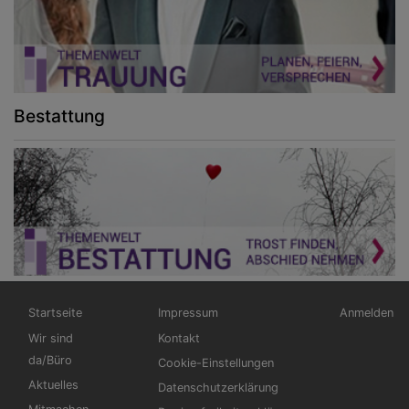
Bestattung
Hauptnavigation
Fußbereichsmenü
Benutzerm
Startseite
Impressum
Anmelden
Wir sind
Kontakt
da/Büro
Cookie-Einstellungen
Aktuelles
Datenschutzerklärung