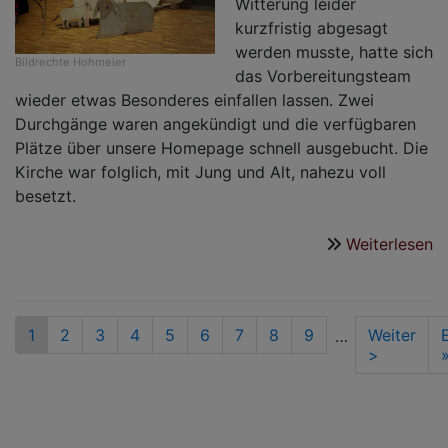
Witterung leider
kurzfristig abgesagt
werden musste, hatte sich
Bildrechte
Hohmeier
das Vorbereitungsteam
wieder etwas Besonderes einfallen lassen. Zwei
Durchgänge waren angekündigt und die verfügbaren
Plätze über unsere Homepage schnell ausgebucht. Die
Kirche war folglich, mit Jung und Alt, nahezu voll
besetzt.
Weiterlesen
ü
D
W
2
Seitennummerierung
Aktuelle
1
Seite
2
Seite
3
Seite
4
Seite
5
Seite
6
Seite
7
Seite
8
Seite
9
Nächste
Weiter
…
Seite
Seite
>