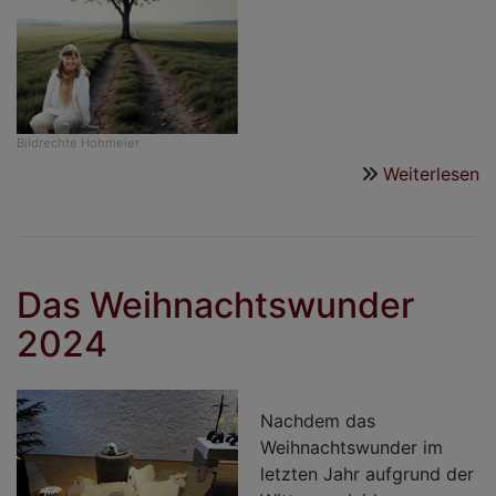
Bildrechte
Hohmeier
Weiterlesen
ü
N
F
B
Das Weihnachtswunder
2024
Nachdem das
Weihnachtswunder im
letzten Jahr aufgrund der