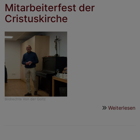
Mitarbeiterfest der
Cristuskirche
Bildrechte
Von der Goltz
Weiterlesen
ü
M
d
C