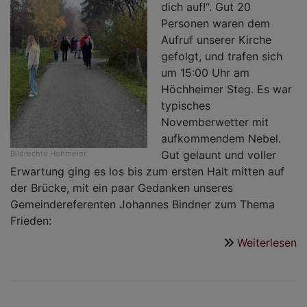
dich auf!“. Gut 20
Personen waren dem
Aufruf unserer Kirche
gefolgt, und trafen sich
um 15:00 Uhr am
Höchheimer Steg. Es war
typisches
Novemberwetter mit
aufkommendem Nebel.
Gut gelaunt und voller
Bildrechte
Hohmeier
Erwartung ging es los bis zum ersten Halt mitten auf
der Brücke, mit ein paar Gedanken unseres
Gemeindereferenten Johannes Bindner zum Thema
Frieden:
Weiterlesen
ü
M
D
A