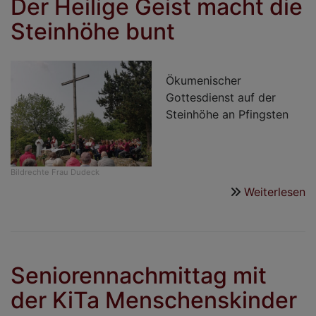
Der Heilige Geist macht die
S
Steinhöhe bunt
in
d
C
Ökumenischer
Gottesdienst auf der
Steinhöhe an Pfingsten
Bildrechte
Frau Dudeck
Weiterlesen
ü
D
He
G
m
Seniorennachmittag mit
d
der KiTa Menschenskinder
S
b