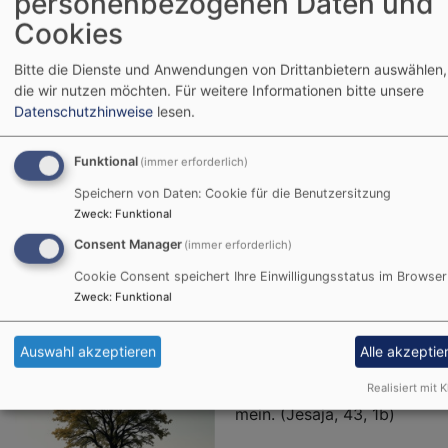
personenbezogenen Daten und
K
Cookies
2
-
Bitte die Dienste und Anwendungen von Drittanbietern auswählen,
B
die wir nutzen möchten.
Für weitere Informationen bitte unsere
Weltgebetstag 2025
Datenschutzhinweise
lesen.
Weiterlesen
ü
Funktional
(immer erforderlich)
W
2
Speichern von Daten: Cookie für die Benutzersitzung
Zweck
:
Funktional
Consent Manager
(immer erforderlich)
Nachruf Frau Braun
Cookie Consent speichert Ihre Einwilligungsstatus im Browser
Zweck
:
Funktional
Fürchte Dich nicht, denn
ich habe Dich erlöst; ich
Auswahl akzeptieren
Alle akzeptie
habe Dich bei deinem
Namen gerufen. Du bist
Realisiert mit K
mein. (Jesaja, 43, 1b)