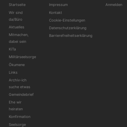
Hauptnavigation
Fußbereichsmenü
Benutzerm
Startseite
Impressum
Anmelden
Wir sind
Kontakt
da/Büro
Cookie-Einstellungen
Aktuelles
Datenschutzerklärung
Mitmachen,
Barrierefreiheitserklärung
dabei sein
KiTa
Militärseelsorge
Ökumene
Links
Archiv-ich
suche etwas
Gemeindebrief
Ehe wir
heiraten
Konfirmation
Seelsorge