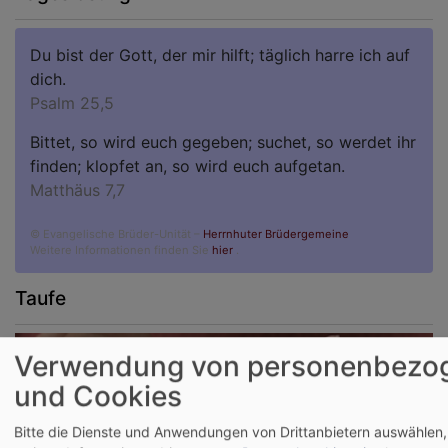
Du bist der Gott, der mir hilft; täglich harre ich auf
dich.
Psalm 25,5
Bittet, so wird euch gegeben; suchet, so werdet ihr
finden; klopfet an, so wird euch aufgetan.
Matthäus 7,7
© Evangelische Brüder-Unität –
Herrnhuter Brüdergemeine
Weitere Informationen finden Sie
hier
.
Taufe
Verwendung von personenbezo
und Cookies
Bitte die Dienste und Anwendungen von Drittanbietern auswählen,