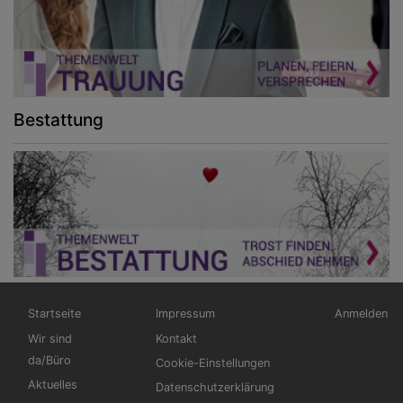
Bestattung
Hauptnavigation
Fußbereichsmenü
Benutzerm
Startseite
Impressum
Anmelden
Wir sind
Kontakt
da/Büro
Cookie-Einstellungen
Aktuelles
Datenschutzerklärung