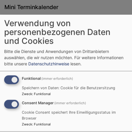
Mini Terminkalender
Verwendung von
August
2026
personenbezogenen Daten
Mo
Di
Mi
Do
Fr
Sa
So
und Cookies
1
2
Bitte die Dienste und Anwendungen von Drittanbietern
3
4
5
6
7
8
9
auswählen, die wir nutzen möchten.
Für weitere Informationen
bitte unsere
Datenschutzhinweise
lesen.
10
11
12
13
14
15
16
17
18
19
20
21
22
23
Funktional
(immer erforderlich)
24
25
26
27
28
29
30
Speichern von Daten: Cookie für die Benutzersitzung
31
Zweck
:
Funktional
Consent Manager
(immer erforderlich)
Tageslosung
Cookie Consent speichert Ihre Einwilligungsstatus im
Browser
Du machst fröhlich, was da lebet im Osten wie im
Zweck
:
Funktional
Westen.