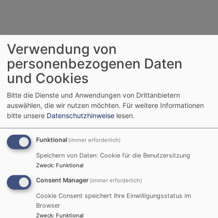
Mini Terminkalender
Verwendung von
personenbezogenen Daten
August
2026
und Cookies
Mo
Di
Mi
Do
Fr
Sa
So
Bitte die Dienste und Anwendungen von Drittanbietern
auswählen, die wir nutzen möchten.
Für weitere Informationen
1
2
bitte unsere
Datenschutzhinweise
lesen.
3
4
5
6
7
8
9
10
11
12
13
14
15
16
Funktional
(immer erforderlich)
17
18
19
20
21
22
23
Speichern von Daten: Cookie für die Benutzersitzung
Zweck
:
Funktional
24
25
26
27
28
29
30
Consent Manager
(immer erforderlich)
31
Cookie Consent speichert Ihre Einwilligungsstatus im
Tageslosung
Browser
Zweck
:
Funktional