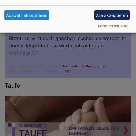
Du bist der Gott, der mir hilft; täglich harre ich auf
Auswahl akzeptieren
Alle akzeptieren
dich.
Psalm 25,5
Realisiert mit Klaro!
Bittet, so wird euch gegeben; suchet, so werdet ihr
finden; klopfet an, so wird euch aufgetan.
Matthäus 7,7
© Evangelische Brüder-Unität –
Herrnhuter Brüdergemeine
Weitere Informationen finden Sie
hier
.
Taufe