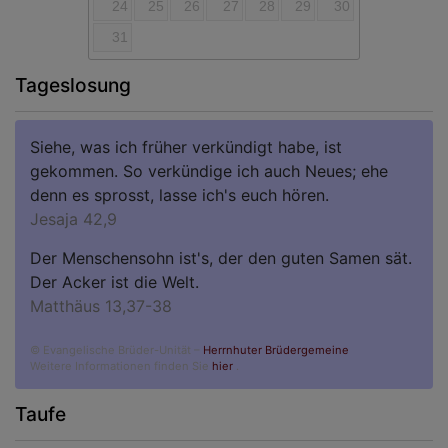
24
25
26
27
28
29
30
31
Tageslosung
Siehe, was ich früher verkündigt habe, ist
gekommen. So verkündige ich auch Neues; ehe
denn es sprosst, lasse ich's euch hören.
Jesaja 42,9
Der Menschensohn ist's, der den guten Samen sät.
Der Acker ist die Welt.
Matthäus 13,37-38
© Evangelische Brüder-Unität –
Herrnhuter Brüdergemeine
Weitere Informationen finden Sie
hier
.
Taufe