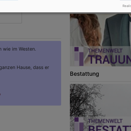
Trauung
Reali
29
30
n wie im Westen.
 ganzen Hause, dass er
Bestattung
e