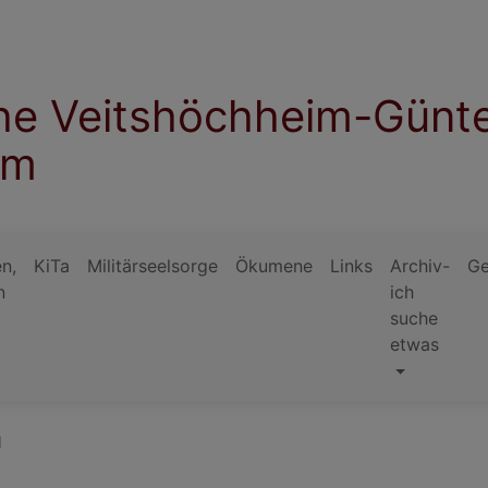
che Veitshöchheim-Günt
im
n,
KiTa
Militärseelsorge
Ökumene
Links
Archiv-
Ge
n
ich
suche
etwas
l