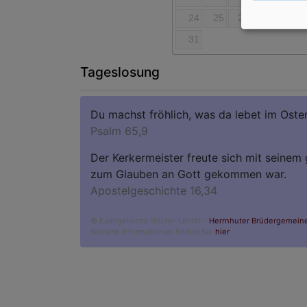
24
25
26
27
28
31
Tageslosung
Du machst fröhlich, was da lebet im Oste
Psalm 65,9
Der Kerkermeister freute sich mit seinem
zum Glauben an Gott gekommen war.
Apostelgeschichte 16,34
© Evangelische Brüder-Unität –
Herrnhuter Brüdergemein
Weitere Informationen finden Sie
hier
.