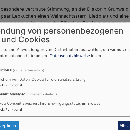
besondere vertraute Stimmung, an der Diakonin Grunwald 
 paar Lebkuchen einen Weihnachtsstern, Liedblatt und eine
nnern oder beim Lösen der Rätsel im Geiste zusammen zu s
ndung von personenbezogenen
an Diakonin Grunwald und das Vorbereitungsteam, es war e
 und Cookies
enste und Anwendungen von Drittanbietern auswählen, die wir nutze
Informationen bitte unsere
Datenschutzhinweise
lesen.
Taufe
ktional
(immer erforderlich)
ichern von Daten: Cookie für die Benutzersitzung
ck
:
Funktional
Sa
So
sent Manager
(immer erforderlich)
1
2
kie Consent speichert Ihre Einwilligungsstatus im Browser
ck
:
Funktional
8
9
15
16
zeptieren
Alle 
22
23