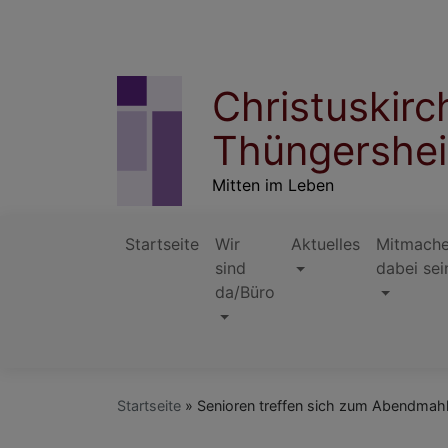
Direkt
zum
Inhalt
Christuskir
Thüngershe
Mitten im Leben
Startseite
Wir
Aktuelles
Mitmache
sind
dabei sei
da/Büro
Hauptnavigation
Startseite
Senioren treffen sich zum Abendmah