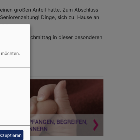
einen großen Anteil hatte. Zum Abschluss
 Seniorenzeitung! Dinge, sich zu Hause an
ein.
in schöner Nachmittag in dieser besonderen
n möchten.
akzeptieren