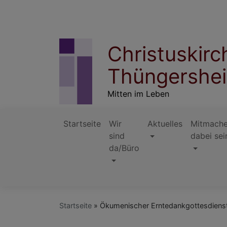
Direkt
zum
Inhalt
Christuskir
Thüngershe
Mitten im Leben
Startseite
Wir
Aktuelles
Mitmache
sind
dabei sei
da/Büro
Hauptnavigation
Startseite
Ökumenischer Erntedankgottesdienst