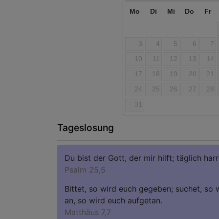
Mo
Di
Mi
Do
Fr
3
4
5
6
7
10
11
12
13
14
17
18
19
20
21
24
25
26
27
28
31
Tageslosung
Du bist der Gott, der mir hilft; täglich harr
Psalm 25,5
Bittet, so wird euch gegeben; suchet, so w
an, so wird euch aufgetan.
Matthäus 7,7