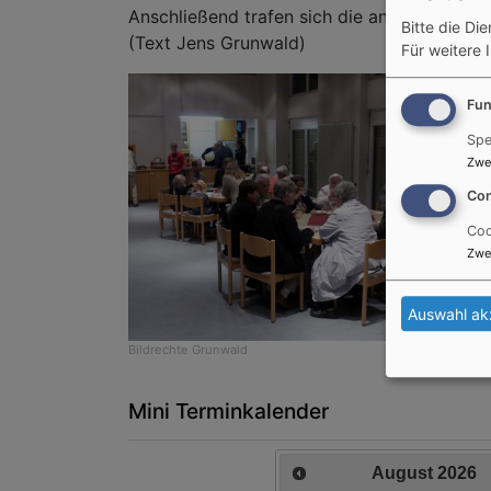
Anschließend trafen sich die anwesenden 
Bitte die Di
(Text Jens Grunwald)
Für weitere 
Fun
Spe
Zwe
Con
Coo
Zwe
Auswahl ak
Bildrechte
Grunwald
Mini Terminkalender
August
2026