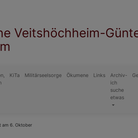
che Veitshöchheim-Günt
im
n,
KiTa
Militärseelsorge
Ökumene
Links
Archiv-
Ge
n
ich
suche
etwas
 am 6. Oktober