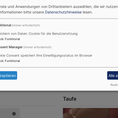
Gläubigen zur ökumenischen Begegnung bei Zwiebelkuchen 
enste und Anwendungen von Drittanbietern auswählen, die wir nutze
Informationen bitte unsere
Datenschutzhinweise
lesen.
ktional
(immer erforderlich)
ichern von Daten: Cookie für die Benutzersitzung
ck
:
Funktional
sent Manager
(immer erforderlich)
kie Consent speichert Ihre Einwilligungsstatus im Browser
ck
:
Funktional
zeptieren
Alle 
Reali
Taufe