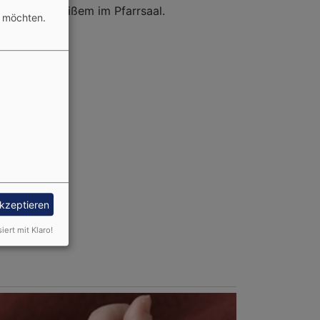
und Federweißem im Pfarrsaal.
n möchten.
akzeptieren
siert mit Klaro!