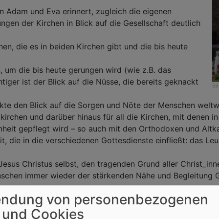
n Adam und Eva erinnert, zugleich die eigenen
gen der Kirchen in Blick auf die Gesellschaft deutlich
nen, die es in beiden Kirchen gibt und die bis heute
, um die bis heute gerungen wird (wie z.B. das
tiger ist der Blick auf die Nüsse, die bereits geknackt
Bi
nkte den Blick auf die Sorgen und Nöte der Menschen weltw
kirchen und darüber hinaus für all die Kirchen, mit denen in
eit gepflegt wird – so auch mit den Orthodoxen und Altka
eit, die in die verschiedenen Gottesdienste einfließt: das L
 Jesus Christus selbst, den tragenden Grund aller Christ_in
enschen immer wieder der stärkenden Nähe und Begleitung G
 vom wahren Weinstock den passenden Abschluss.
ndung von personenbezogenen
lle Gott“ endete der Gottesdienst.
 und Cookies