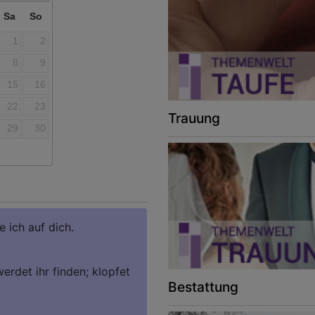
Sa
So
1
2
8
9
15
16
22
23
Trauung
29
30
e ich auf dich.
erdet ihr finden; klopfet
Bestattung