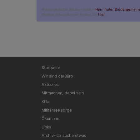
© Evangelische Brüder-Unität –
Herrnhuter Brüdergemein
Weitere Informationen finden Sie
hier
.
Hauptnavigation
Startseite
Wir sind da/Büro
Aktuelles
Mitmachen, dabei sein
KiTa
Militärseelsorge
Ökumene
Links
Archiv-ich suche etwas