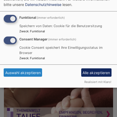
bitte unsere
Datenschutzhinweise
lesen.
und sein Reich herrscht über alles.
Psalm 103,19
Funktional
(immer erforderlich)
Wenn der Menschensohn kommen wird in seiner
Speichern von Daten: Cookie für die Benutzersitzung
Herrlichkeit und alle Engel mit ihm, dann wird er
Zweck
:
Funktional
sich setzen auf den Thron seiner Herrlichkeit, und
Consent Manager
(immer erforderlich)
alle Völker werden vor ihm versammelt werden.
Matthäus 25,31-32
Cookie Consent speichert Ihre Einwilligungsstatus im
Browser
Zweck
:
Funktional
© Evangelische Brüder-Unität –
Herrnhuter Brüdergemeine
Weitere Informationen finden Sie
hier
.
Auswahl akzeptieren
Alle akzeptieren
Taufe
Realisiert mit Klaro!