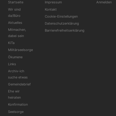
Hauptnavigation
Fußbereichsmenü
Benutzerm
Startseite
Impressum
Anmelden
Wir sind
Kontakt
da/Büro
Cookie-Einstellungen
Aktuelles
Datenschutzerklärung
Mitmachen,
Barrierefreiheitserklärung
dabei sein
KiTa
Militärseelsorge
Ökumene
Links
Archiv-ich
suche etwas
Gemeindebrief
Ehe wir
heiraten
Konfirmation
Seelsorge