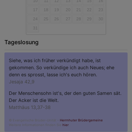
10
11
12
13
14
15
16
17
18
19
20
21
22
23
24
25
26
27
28
29
30
31
Tageslosung
Siehe, was ich früher verkündigt habe, ist
gekommen. So verkündige ich auch Neues; ehe
denn es sprosst, lasse ich's euch hören.
Jesaja 42,9
Der Menschensohn ist's, der den guten Samen sät.
Der Acker ist die Welt.
Matthäus 13,37-38
© Evangelische Brüder-Unität –
Herrnhuter Brüdergemeine
Weitere Informationen finden Sie
hier
.