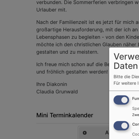
verbunden. Die Sommerferien verbringen wir
Urlauber mit.
Nach der Familienzeit ist es jetzt für mich 
großartige Herausforderung, mit der ich an
Lebensphasen zu begleiten - von den Kindern
möchte ich den christlichen Glauben nähe
gestalten und zu meistern.
Verwe
Daten
Ich freue mich schon auf die Begegnungen 
und fröhlich gestalten werden! Ihnen allen
Bitte die Di
Für weitere 
Ihre Diakonin
Claudia Grunwald
Fun
Spe
Mini Terminkalender
Zwe
Con
August
2026
Coo