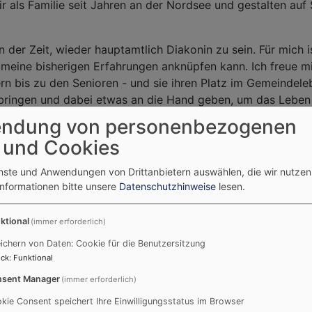
 als Familie seit Jahren an der Nordsee und gestalten auf 
an der Zeit, wieder hauptamtlich Diakonin zu sein. Für mich 
 meine bisherigen Erfahrungen anknüpfen kann. Ich freue m
 bis zu den Senioren - und sie ihren Platz im Gemeindelebe
r bringen und dabei etwas an die Hand geben, um das Lebe
ndung von personenbezogenen
 und Cookies
in Veitshöchheim und Umgebung und bin gespannt, wie wir
 wünsche ich schöne Sommertage und grüße Sie mit einem he
enste und Anwendungen von Drittanbietern auswählen, die wir nutze
Informationen bitte unsere
Datenschutzhinweise
lesen.
ktional
(immer erforderlich)
ichern von Daten: Cookie für die Benutzersitzung
Taufe
ck
:
Funktional
sent Manager
(immer erforderlich)
kie Consent speichert Ihre Einwilligungsstatus im Browser