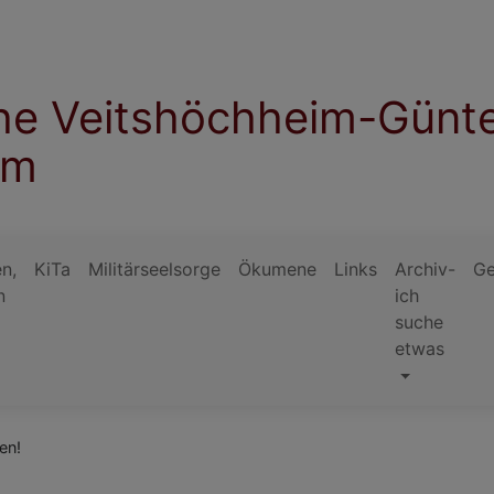
che Veitshöchheim-Günt
im
n,
KiTa
Militärseelsorge
Ökumene
Links
Archiv-
Ge
n
ich
suche
etwas
en!