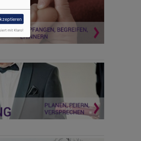
akzeptieren
siert mit Klaro!