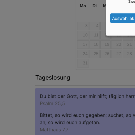
Zwe
Mo
Di
Mi
Do
Fr
Auswahl ak
3
4
5
6
7
10
11
12
13
14
17
18
19
20
21
24
25
26
27
28
31
Tageslosung
Du bist der Gott, der mir hilft; täglich harr
Psalm 25,5
Bittet, so wird euch gegeben; suchet, so w
an, so wird euch aufgetan.
Matthäus 7,7