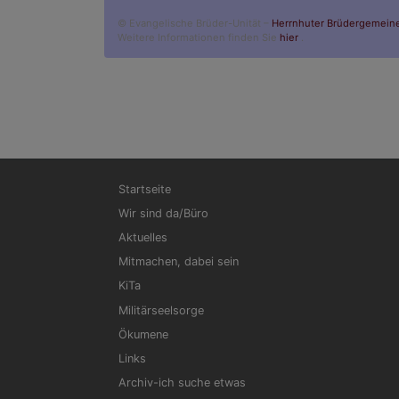
© Evangelische Brüder-Unität –
Herrnhuter Brüdergemein
Weitere Informationen finden Sie
hier
.
Hauptnavigation
Startseite
Wir sind da/Büro
Aktuelles
Mitmachen, dabei sein
KiTa
Militärseelsorge
Ökumene
Links
Archiv-ich suche etwas