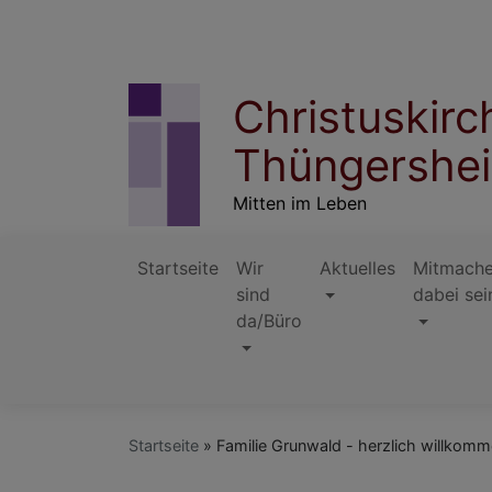
Direkt
zum
Inhalt
Christuskir
Thüngershe
Mitten im Leben
Startseite
Wir
Aktuelles
Mitmache
sind
dabei sei
da/Büro
Hauptnavigation
Startseite
Familie Grunwald - herzlich willkomm