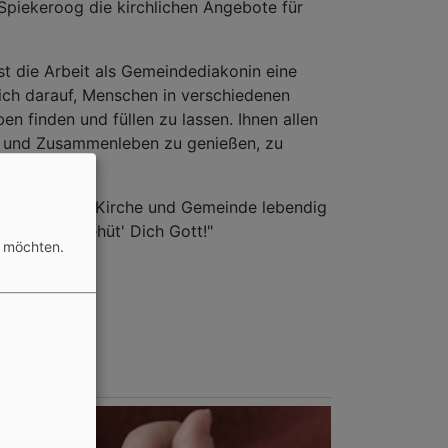
Spiekeroog die kirchlichen Angebote für
ist die Arbeit als Gemeindediakonin eine
ich darauf, Menschen in verschiedenen
n finden und füllen zu lassen. Ihnen allen
n und Zusammenleben zu genießen, zu
 miteinander Kirche und Gemeinde lebendig
rzlichen "Behüt' Dich Gott!"
n möchten.