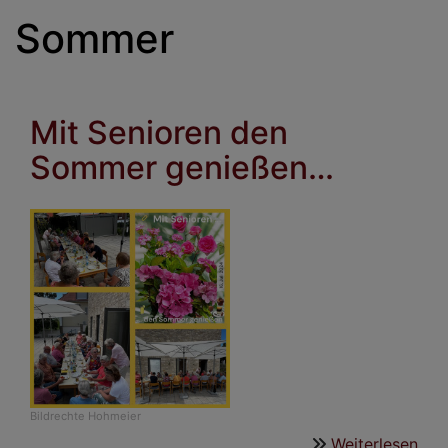
Sommer
Mit Senioren den
Sommer genießen…
Bildrechte
Hohmeier
Weiterlesen
übe