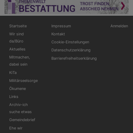
Hauptnavigation
Fußbereichsmenü
Benutzerm
Startseite
Impressum
Anmelden
Wir sind
Kontakt
da/Büro
Cookie-Einstellungen
Aktuelles
Datenschutzerklärung
Mitmachen,
Barrierefreiheitserklärung
dabei sein
KiTa
Militärseelsorge
Ökumene
Links
Archiv-ich
suche etwas
Gemeindebrief
Ehe wir