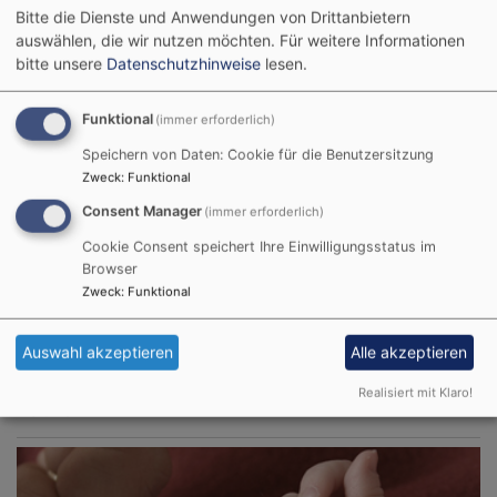
Bitte die Dienste und Anwendungen von Drittanbietern
Tageslosung
auswählen, die wir nutzen möchten.
Für weitere Informationen
bitte unsere
Datenschutzhinweise
lesen.
Siehe, was ich früher verkündigt habe, ist
Funktional
(immer erforderlich)
gekommen. So verkündige ich auch Neues; ehe
Speichern von Daten: Cookie für die Benutzersitzung
denn es sprosst, lasse ich's euch hören.
Zweck
:
Funktional
Jesaja 42,9
Consent Manager
(immer erforderlich)
Der Menschensohn ist's, der den guten Samen sät.
Cookie Consent speichert Ihre Einwilligungsstatus im
Der Acker ist die Welt.
Browser
Matthäus 13,37-38
Zweck
:
Funktional
© Evangelische Brüder-Unität –
Herrnhuter Brüdergemeine
Auswahl akzeptieren
Alle akzeptieren
Weitere Informationen finden Sie
hier
.
Realisiert mit Klaro!
Taufe