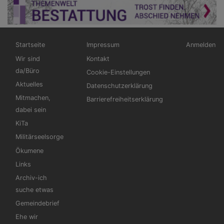
Hauptnavigation
Fußbereichsmenü
Benutzerm
Startseite
Impressum
Anmelden
Wir sind
Kontakt
da/Büro
Cookie-Einstellungen
Aktuelles
Datenschutzerklärung
Mitmachen,
Barrierefreiheitserklärung
dabei sein
KiTa
Militärseelsorge
Ökumene
Links
Archiv-ich
suche etwas
Gemeindebrief
Ehe wir