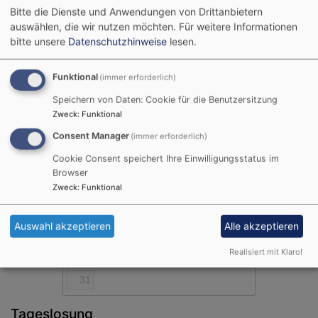
es in jedem Fall mit einem persönlichen
Bitte die Dienste und Anwendungen von Drittanbietern
Segenszuspruch gestärkt.
auswählen, die wir nutzen möchten.
Für weitere Informationen
bitte unsere
Datenschutzhinweise
lesen.
Mini Terminkalender
Funktional
(immer erforderlich)
Speichern von Daten: Cookie für die Benutzersitzung
Zweck
:
Funktional
August
2026
Consent Manager
(immer erforderlich)
Mo
Di
Mi
Do
Fr
Sa
So
Cookie Consent speichert Ihre Einwilligungsstatus im
1
2
Browser
Zweck
:
Funktional
3
4
5
6
7
8
9
10
11
12
13
14
15
16
Auswahl akzeptieren
Alle akzeptieren
17
18
19
20
21
22
23
Realisiert mit Klaro!
24
25
26
27
28
29
30
31
Tageslosung